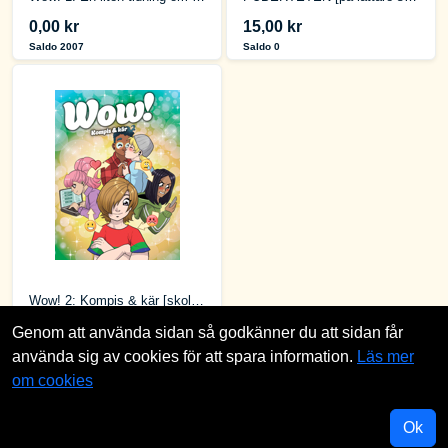
0,00 kr
15,00 kr
Saldo 2007
Saldo 0
Wow! 2: Kompis & kär [skoltidning]
0,00 kr
Genom att använda sidan så godkänner du att sidan får
Saldo 494
använda sig av cookies för att spara information.
Läs mer
om cookies
Ok