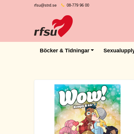
rfsu@strd.se
08-779 96 00
Böcker & Tidningar
Sexualuppl