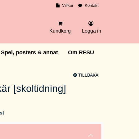
Villkor
Kontakt
Kundkorg
Logga in
Spel, posters & annat
Om RFSU
TILLBAKA
r [skoltidning]
st