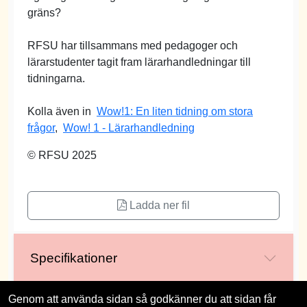
gräns?
RFSU har tillsammans med pedagoger och
lärarstudenter tagit fram lärarhandledningar till
tidningarna.
Kolla även in
Wow!1: En liten tidning om stora
frågor
,
Wow! 1 - Lärarhandledning
© RFSU 2025
Ladda ner fil
Specifikationer
Genom att använda sidan så godkänner du att sidan får