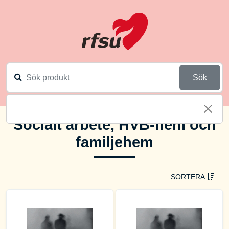
Sök
Socialt arbete, HVB-hem och
familjehem
SORTERA