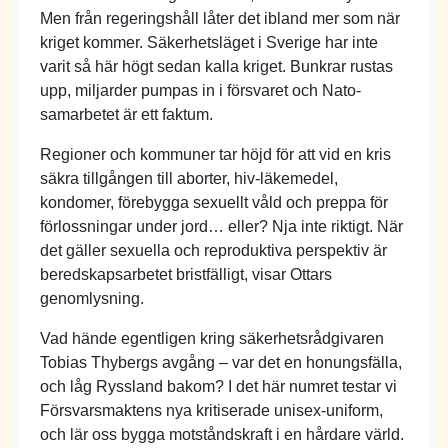
Men från regeringshåll låter det ibland mer som när
kriget kommer. Säkerhetsläget i Sverige har inte
varit så här högt sedan kalla kriget. Bunkrar rustas
upp, miljarder pumpas in i försvaret och Nato-
samarbetet är ett faktum.
Regioner och kommuner tar höjd för att vid en kris
säkra tillgången till aborter, hiv-läkemedel,
kondomer, förebygga sexuellt våld och preppa för
förlossningar under jord… eller? Nja inte riktigt. När
det gäller sexuella och reproduktiva perspektiv är
beredskapsarbetet bristfälligt, visar Ottars
genomlysning.
Vad hände egentligen kring säkerhetsrådgivaren
Tobias Thybergs avgång – var det en honungsfälla,
och låg Ryssland bakom? I det här numret testar vi
Försvarsmaktens nya kritiserade unisex-uniform,
och lär oss bygga motståndskraft i en hårdare värld.