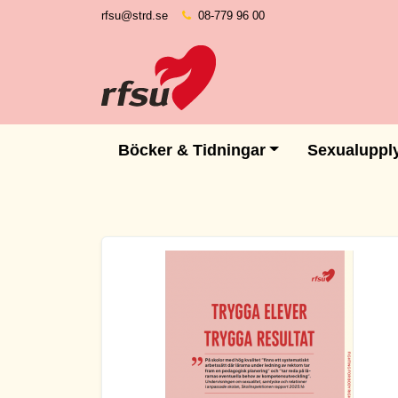
rfsu@strd.se
08-779 96 00
Böcker & Tidningar
Sexualuppl