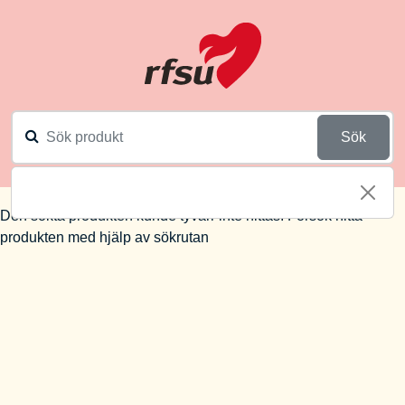
Sök
Den sökta produkten kunde tyvärr inte hittas. Försök hitta
produkten med hjälp av sökrutan