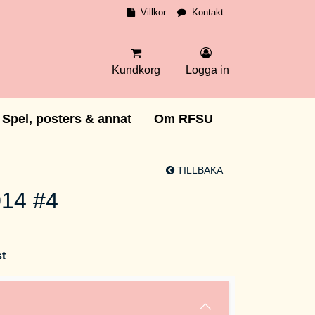
Villkor
Kontakt
Kundkorg
Logga in
Spel, posters & annat
Om RFSU
TILLBAKA
14 #4
st