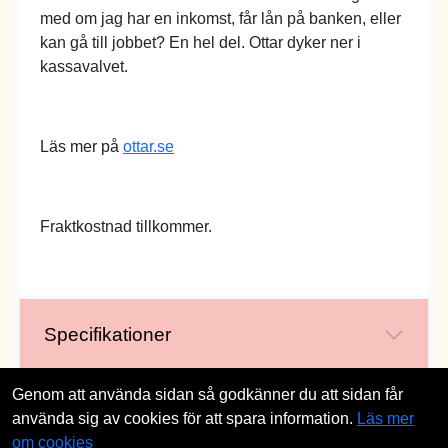
med om jag har en inkomst, får lån på banken, eller
kan gå till jobbet? En hel del. Ottar dyker ner i
kassavalvet.
Läs mer på
ottar.se
Fraktkostnad tillkommer.
Specifikationer
Genom att använda sidan så godkänner du att sidan får
använda sig av cookies för att spara information.
Läs mer
st
om cookies