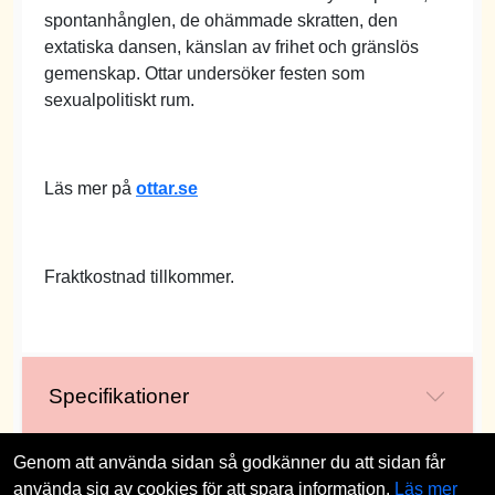
spontanhånglen, de ohämmade skratten, den
extatiska dansen, känslan av frihet och gränslös
gemenskap. Ottar undersöker festen som
sexualpolitiskt rum.
Läs mer på
ottar.se
Fraktkostnad tillkommer.
Specifikationer
Genom att använda sidan så godkänner du att sidan får
använda sig av cookies för att spara information.
Läs mer
st