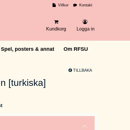
Villkor
Kontakt
Kundkorg
Logga in
Spel, posters & annat
Om RFSU
TILLBAKA
en [turkiska]
st