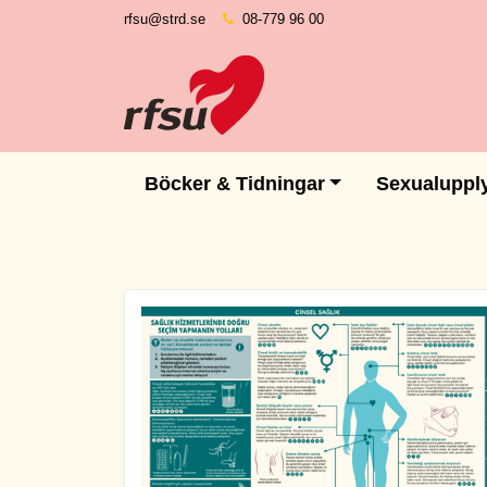
rfsu@strd.se
08-779 96 00
Böcker & Tidningar
Sexualuppl