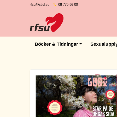
rfsu@strd.se
08-779 96 00
Böcker & Tidningar
Sexualuppl