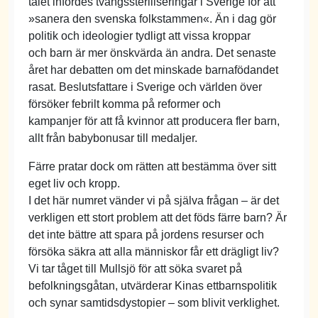
talet infördes tvångssteriliseringar i Sverige för att
»sanera den svenska folkstammen«. Än i dag gör
politik och ideologier tydligt att vissa kroppar
och barn är mer önskvärda än andra. Det senaste
året har debatten om det minskade barnafödandet
rasat. Beslutsfattare i Sverige och världen över
försöker febrilt komma på reformer och
kampanjer för att få kvinnor att producera fler barn,
allt från babybonusar till medaljer.
Färre pratar dock om rätten att bestämma över sitt
eget liv och kropp.
I det här numret vänder vi på själva frågan – är det
verkligen ett stort problem att det föds färre barn? Är
det inte bättre att spara på jordens resurser och
försöka säkra att alla människor får ett drägligt liv?
Vi tar tåget till Mullsjö för att söka svaret på
befolkningsgåtan, utvärderar Kinas ettbarnspolitik
och synar samtidsdystopier – som blivit verklighet.