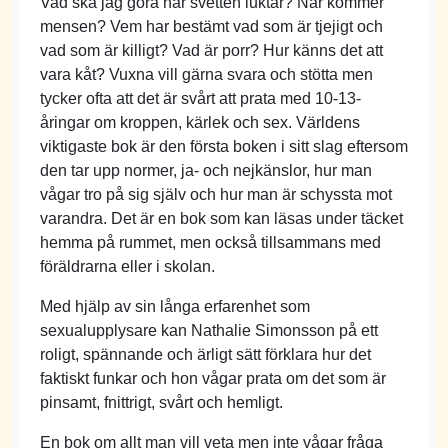
Vad ska jag göra när svetten luktar? När kommer
mensen? Vem har bestämt vad som är tjejigt och
vad som är killigt? Vad är porr? Hur känns det att
vara kåt? Vuxna vill gärna svara och stötta men
tycker ofta att det är svårt att prata med 10-13-
åringar om kroppen, kärlek och sex. Världens
viktigaste bok är den första boken i sitt slag eftersom
den tar upp normer, ja- och nejkänslor, hur man
vågar tro på sig själv och hur man är schyssta mot
varandra. Det är en bok som kan läsas under täcket
hemma på rummet, men också tillsammans med
föräldrarna eller i skolan.
Med hjälp av sin långa erfarenhet som
sexualupplysare kan Nathalie Simonsson på ett
roligt, spännande och ärligt sätt förklara hur det
faktiskt funkar och hon vågar prata om det som är
pinsamt, fnittrigt, svårt och hemligt.
En bok om allt man vill veta men inte vågar fråga