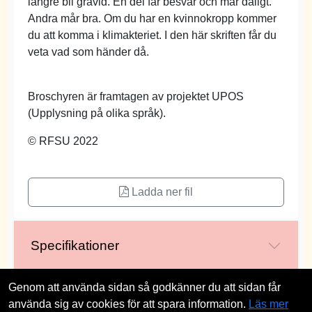
längre bli gravid. En del får besvär och mår dåligt.
Andra mår bra. Om du har en kvinnokropp kommer
du att komma i klimakteriet. I den här skriften får du
veta vad som händer då.
Broschyren är framtagen av projektet UPOS
(Upplysning på olika språk).
© RFSU 2022
Ladda ner fil
Specifikationer
Genom att använda sidan så godkänner du att sidan får
använda sig av cookies för att spara information.
Läs mer
st