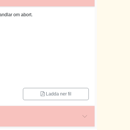
ndlar om abort.
Ladda ner fil