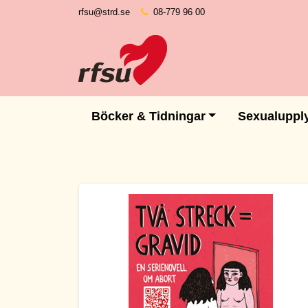
rfsu@strd.se
08-779 96 00
Böcker & Tidningar
Sexualuppl