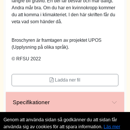
längre bli gravid. En del får besvär och mår dåligt.
Andra mår bra. Om du har en kvinnokropp kommer
du att komma i klimakteriet. I den här skriften får du
veta vad som händer då.
Broschyren är framtagen av projektet UPOS
(Upplysning på olika språk).
© RFSU 2022
Ladda ner fil
Specifikationer
Genom att använda sidan så godkänner du att sidan får
använda sig av cookies för att spara information.
Läs mer
st