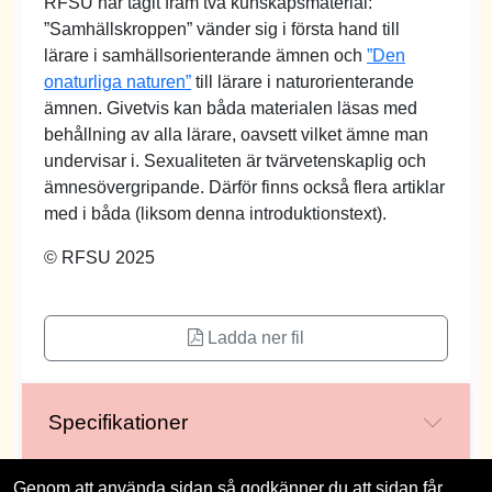
RFSU har tagit fram två kunskapsmaterial:
”Samhällskroppen” vänder sig i första hand till
lärare i samhällsorienterande ämnen och
”Den
onaturliga naturen”
till lärare i naturorienterande
ämnen. Givetvis kan båda materialen läsas med
behållning av alla lärare, oavsett vilket ämne man
undervisar i. Sexualiteten är tvärvetenskaplig och
ämnesövergripande. Därför finns också flera artiklar
med i båda (liksom denna introduktionstext).
© RFSU 2025
Ladda ner fil
Specifikationer
Genom att använda sidan så godkänner du att sidan får