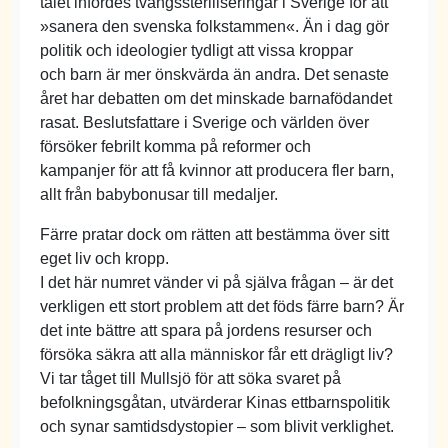
talet infördes tvångssteriliseringar i Sverige för att
»sanera den svenska folkstammen«. Än i dag gör
politik och ideologier tydligt att vissa kroppar
och barn är mer önskvärda än andra. Det senaste
året har debatten om det minskade barnafödandet
rasat. Beslutsfattare i Sverige och världen över
försöker febrilt komma på reformer och
kampanjer för att få kvinnor att producera fler barn,
allt från babybonusar till medaljer.
Färre pratar dock om rätten att bestämma över sitt
eget liv och kropp.
I det här numret vänder vi på själva frågan – är det
verkligen ett stort problem att det föds färre barn? Är
det inte bättre att spara på jordens resurser och
försöka säkra att alla människor får ett drägligt liv?
Vi tar tåget till Mullsjö för att söka svaret på
befolkningsgåtan, utvärderar Kinas ettbarnspolitik
och synar samtidsdystopier – som blivit verklighet.