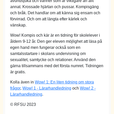
avundsjuka och vänner som är viktigare än allt
annat. Krossade hjärtan och pussar. Kompisgäng
och bråk. Det handlar om att känna sig ensam och
förvirrad. Och om att längta efter kärlek och
vänskap.
Wow! Kompis och kär är en tidning för skolelever i
åldern 9-12 år. Den ger eleven möjlighet att läsa på
egen hand men fungerar också som en
samtalsstartare i skolans undervisning om
sexualitet, samtycke och relationer. Använd den
gärna tillsammans med det första numret. Tidningen
är gratis.
Kolla även in
Wow! 1: En liten tidning om stora
frågor
,
Wow! 1 - Lärarhandledning
och
Wow! 2 -
Lärarhandledning
.
© RFSU 2023